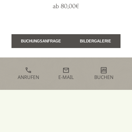
ab 80,00€
BUCHUNGSANFRAGE
BILDERGALERIE
call
mail
bedroom_parent
ANRUFEN
E-MAIL
BUCHEN
Suite
"Blaufränkisch" (2